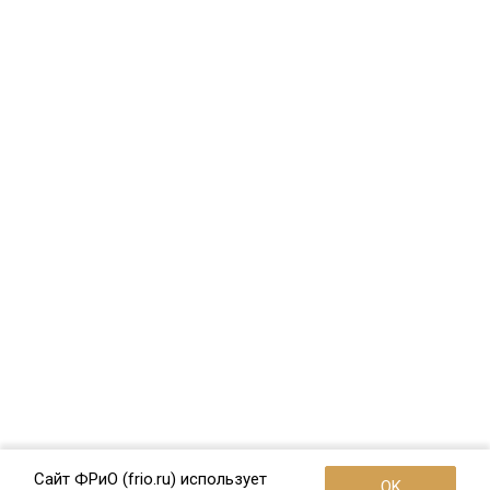
Сайт ФРиО (frio.ru) использует
OK