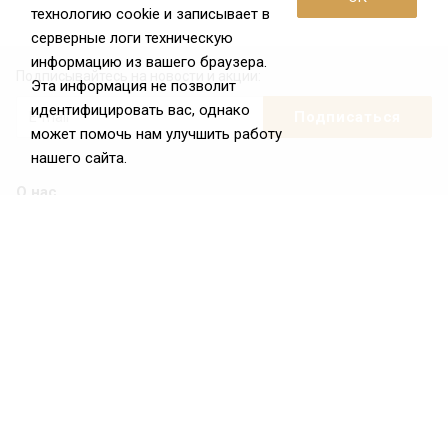
технологию cookie и записывает в
серверные логи техническую
информацию из вашего браузера.
Подписывайтесь на новости и акции:
Эта информация не позволит
идентифицировать вас, однако
может помочь нам улучшить работу
нашего сайта.
О нас
О Федерации
Цели и задачи ФРиО
Обращение президента ФРиО
Структура федерации
Координационный совет ФРиО
Достижения
Законотворческая и экспертная деятельность
Партнёры ФРиО