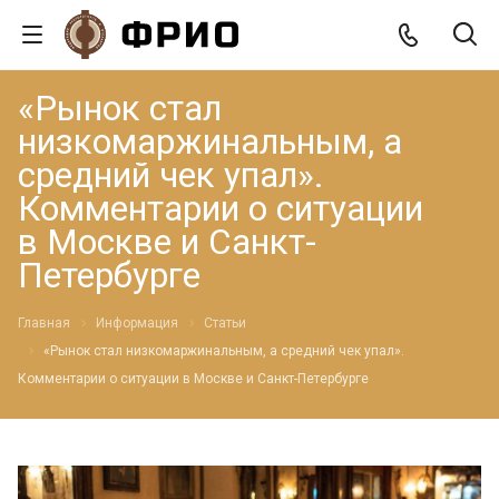
«Рынок стал
низкомаржинальным, а
средний чек упал».
Комментарии о ситуации
в Москве и Санкт-
Петербурге
Главная
Информация
Статьи
«Рынок стал низкомаржинальным, а средний чек упал».
Комментарии о ситуации в Москве и Санкт-Петербурге