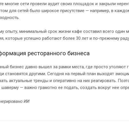
те многие сети провели аудит своих площадок и закрыли нер
том для сетей было широкое присутствие — например, в каждом
ходность.
у опыту, минимальный срок жизни кафе составил всего один ме
я, которые успешно работают более 30 лет и по-прежнему раду
формация ресторанного бизнеса
ный бизнес давно вышел за рамки места, где просто утоляют го
и становятся другими. Сегодня на первый план выходят эмоции
ать актуальные тренды и оперативно на них реагировать. Поэт
шаверму — важно грамотно ее подать, создать вокруг нее опр
енерировано ИИ