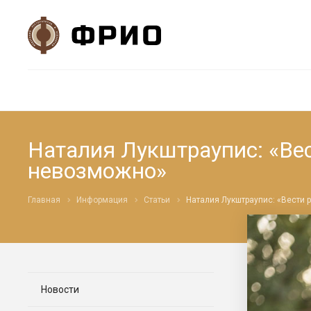
Наталия Лукштраупис: «Вес
невозможно»
Главная
Информация
Статьи
Наталия Лукштраупис: «Вести 
Новости