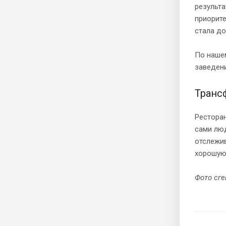
результа
приорите
стала до
По нашем
заведени
Транс
Ресторан
сами люд
отслежив
хорошую 
Фото сг