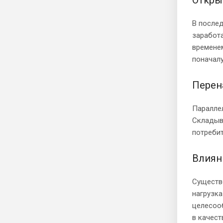
Откры
В послед
заработа
временем
поначалу
Перен
Параллел
Складыва
потребит
Влиян
Существе
нагрузка
целесоо
в качест