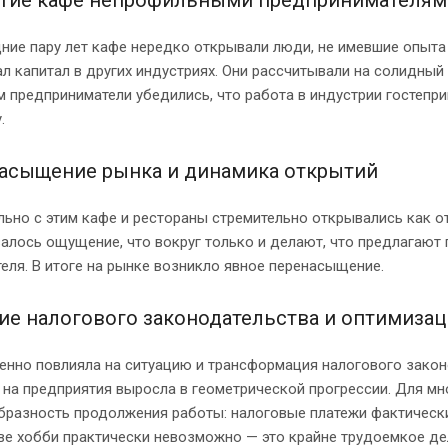
тие кафе непрофильными предпринимателя
ние пару лет кафе нередко открывали люди, не имевшие опыта 
л капитал в других индустриях. Они рассчитывали на солидный
 предприниматели убедились, что работа в индустрии гостепр
.
асыщение рынка и динамика открытий
ьно с этим кафе и рестораны стремительно открывались как от
лось ощущение, что вокруг только и делают, что предлагают 
еля. В итоге на рынке возникло явное перенасыщение.
ие налогового законодательства и оптимизац
нно повлияла на ситуацию и трансформация налогового законо
 на предприятия выросла в геометрической прогрессии. Для мн
бразность продолжения работы: налоговые платежи фактическ
ве хобби практически невозможно — это крайне трудоемкое де