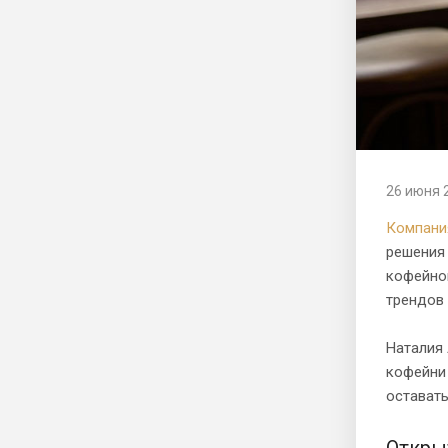
26 июня 
Компани
решения 
кофейног
трендов
Наталия
кофейни 
остават