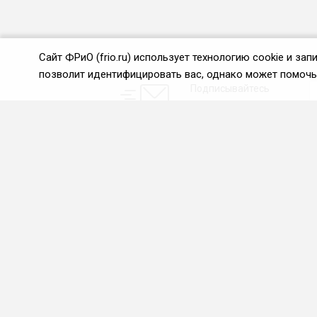
Сайт ФРиО (frio.ru) использует технологию cookie и з
позволит идентифицировать вас, однако может помочь 
Подписывайтесь
на новости и акции:
О нас
Проекты
О Федерации
Союз управляющих
ресторанами
Цели и задачи ФРиО
Союз специалистов служб
Обращение президента
хаускипинга
ФРиО
СПК в сфере
Структура федерации
гостеприимства
Координационный совет
Центр оценки
ФРиО
квалификации
Достижения
Азбука чистоты