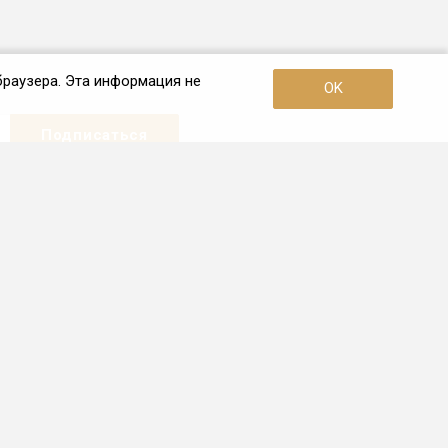
браузера. Эта информация не
OK
Наши контакты
+7 (921) 910-42-42
Пн. – Пт.: с 10:00 до 19:00
Санкт-Петербург
info.spb@frio.ru