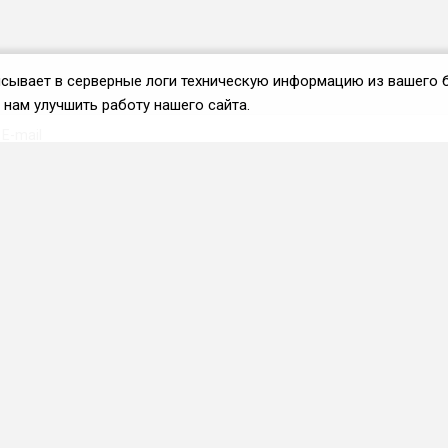
аписывает в серверные логи техническую информацию из вашего 
нам улучшить работу нашего сайта.
Вступить во ФРиО
Каталог поставщиков
Услуги и сервисы для
HoReCa
Реклама и маркетинг
Образование в сфере
HoReCa
ПО и системы
автоматизации
Приложения и веб-сервисы