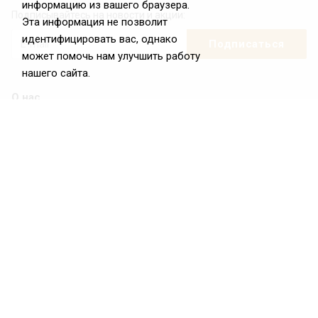
информацию из вашего браузера.
Подписывайтесь на новости и акции:
Эта информация не позволит
идентифицировать вас, однако
может помочь нам улучшить работу
нашего сайта.
О нас
О Федерации
Цели и задачи ФРиО
Обращение президента ФРиО
Структура федерации
Координационный совет ФРиО
Достижения
Законотворческая и экспертная деятельность
Партнёры ФРиО
Реквизиты
Проекты