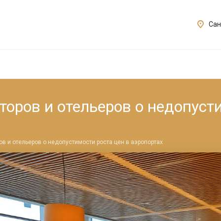
Сан
оров и отельеров о недопусти
в и отельеров о недопустимости роста цен в аэропортах