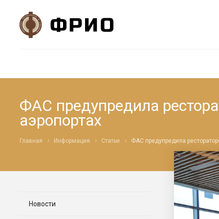
ФАС предупредила ресторат
аэропортах
Главная
Информация
Статьи
ФАС предупредила рестораторо
Новости