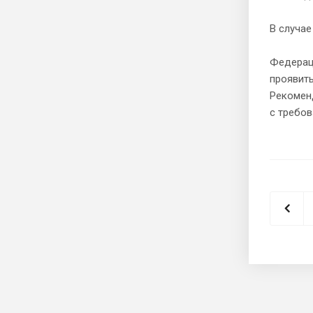
В случа
Федераци
проявить
Рекомен
с требо