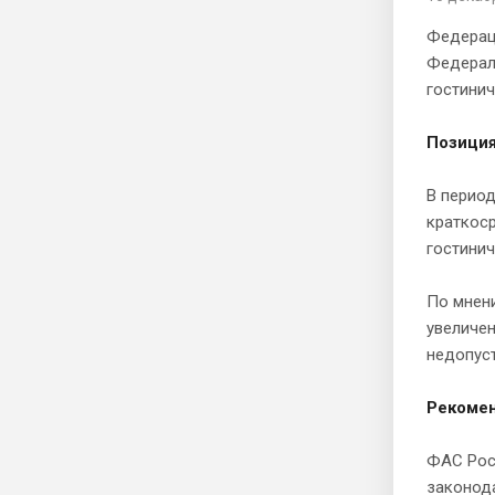
Федерац
Федерал
гостинич
Позици
В перио
краткоср
гостинич
По мнен
увеличен
недопус
Рекоме
ФАС Рос
законода