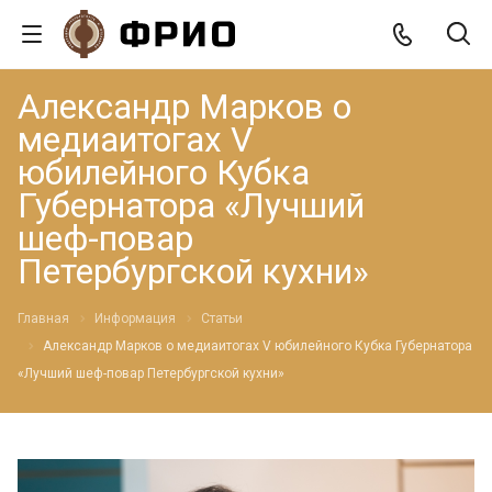
Александр Марков о
медиаитогах V
юбилейного Кубка
Губернатора «Лучший
шеф-повар
Петербургской кухни»
Главная
Информация
Статьи
Александр Марков о медиаитогах V юбилейного Кубка Губернатора
«Лучший шеф-повар Петербургской кухни»