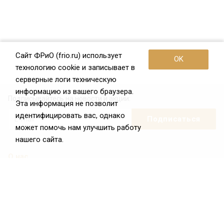
Сайт ФРиО (frio.ru) использует
OK
технологию cookie и записывает в
серверные логи техническую
информацию из вашего браузера.
Подписывайтесь на новости и акции:
Эта информация не позволит
идентифицировать вас, однако
может помочь нам улучшить работу
нашего сайта.
О нас
О Федерации
Цели и задачи ФРиО
Обращение президента ФРиО
Структура федерации