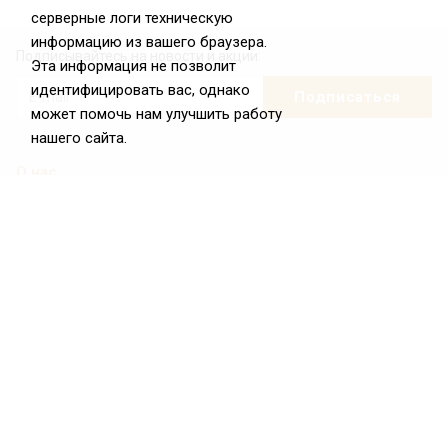
серверные логи техническую
информацию из вашего браузера.
Подписывайтесь на новости и акции:
Эта информация не позволит
идентифицировать вас, однако
может помочь нам улучшить работу
нашего сайта.
О нас
О Федерации
Цели и задачи ФРиО
Обращение президента ФРиО
Структура федерации
Координационный совет ФРиО
Достижения
Законотворческая и экспертная деятельность
Партнёры ФРиО
Реквизиты