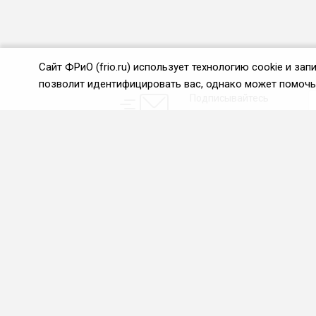
Сайт ФРиО (frio.ru) использует технологию cookie и з
позволит идентифицировать вас, однако может помочь 
Подписывайтесь
на новости и акции:
О нас
Проекты
О Федерации
Союз управляющих
ресторанами
Цели и задачи ФРиО
Союз специалистов служб
Обращение президента
хаускипинга
ФРиО
СПК в сфере
Структура федерации
гостеприимства
Координационный совет
Центр оценки
ФРиО
квалификации