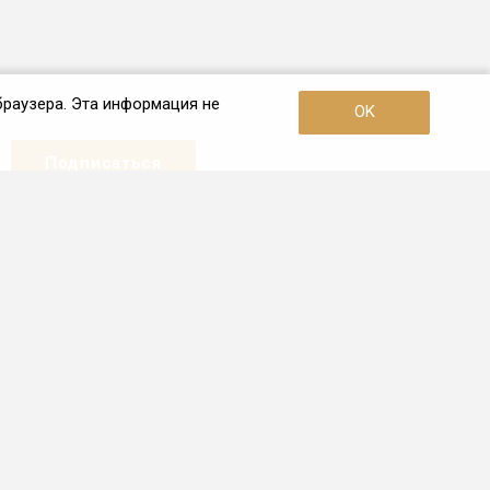
браузера. Эта информация не
OK
Наши контакты
+7 (921) 910-42-42
Пн. – Пт.: с 10:00 до 19:00
Санкт-Петербург
info.spb@frio.ru