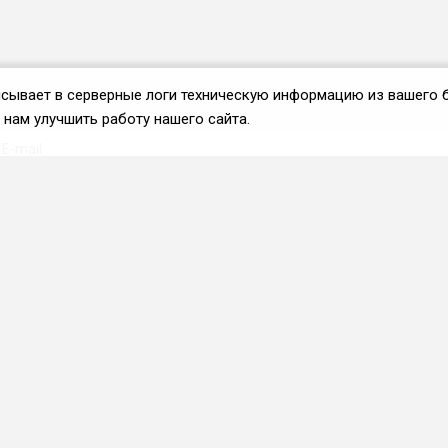
аписывает в серверные логи техническую информацию из вашего 
нам улучшить работу нашего сайта.
Вступить во ФРиО
Каталог поставщиков
Услуги и сервисы для
HoReCa
Реклама и маркетинг
Образование в сфере
HoReCa
ПО и системы
автоматизации
Приложения и веб-сервисы