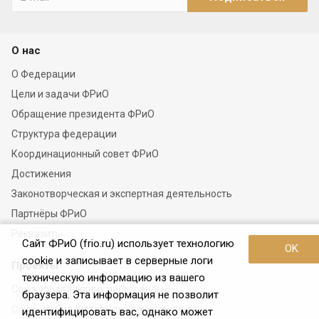
О нас
О Федерации
Цели и задачи ФРиО
Обращение президента ФРиО
Структура федерации
Координационный совет ФРиО
Достижения
Законотворческая и экспертная деятельность
Партнёры ФРиО
Реквизиты
Сайт ФРиО (frio.ru) использует технологию
OK
cookie и записывает в серверные логи
Проекты
техническую информацию из вашего
Союз управляющих ресторанами
браузера. Эта информация не позволит
Союз специалистов служб хаускипинга
идентифицировать вас, однако может