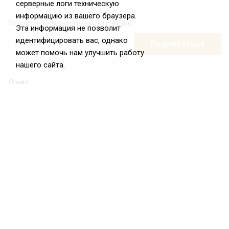
серверные логи техническую
информацию из вашего браузера.
Подписывайтесь на новости и акции:
Эта информация не позволит
идентифицировать вас, однако
может помочь нам улучшить работу
нашего сайта.
О нас
О Федерации
Цели и задачи ФРиО
Обращение президента ФРиО
Структура федерации
Координационный совет ФРиО
Достижения
Законотворческая и экспертная деятельность
Партнёры ФРиО
Реквизиты