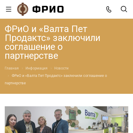
ФРиО и «Валта Пет
Продактс» заключили
соглашение о
партнерстве
Главная
Информация
Новости
ФРиО и «Валта Пет Продактс» заключили соглашение о
партнерстве