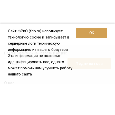
Сайт ФРиО (frio.ru) использует
OK
технологию cookie и записывает в
серверные логи техническую
информацию из вашего браузера.
Подписывайтесь на новости и акции:
Эта информация не позволит
идентифицировать вас, однако
может помочь нам улучшить работу
нашего сайта.
О нас
О Федерации
Цели и задачи ФРиО
Обращение президента ФРиО
Структура федерации